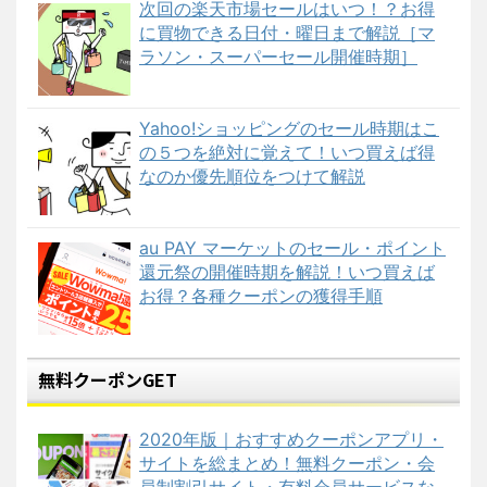
次回の楽天市場セールはいつ！？お得
に買物できる日付・曜日まで解説［マ
ラソン・スーパーセール開催時期］
Yahoo!ショッピングのセール時期はこ
の５つを絶対に覚えて！いつ買えば得
なのか優先順位をつけて解説
au PAY マーケットのセール・ポイント
還元祭の開催時期を解説！いつ買えば
お得？各種クーポンの獲得手順
無料クーポンGET
2020年版｜おすすめクーポンアプリ・
サイトを総まとめ！無料クーポン・会
員制割引サイト・有料会員サービスな