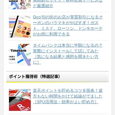
ど厳選紹介
Qoo10の街のお店が実質割引になるク
ーポンのバラマキがやばすぎ！ガス
ト、ミスド、ローソン、ドンキホーテ
がお得に利用できる
タイムバンクは本当に半額になるの？
実際にインストールして試してみた
［気になる結果と感想を聞きたい方
に］
ポイント獲得術（特選記事）
楽天ポイントを貯めるコツ８箇条！途
方もない時間をかけて結論がでました
［SPU活用法・効率がよい貯め方］