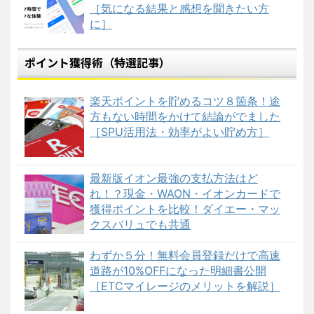
［気になる結果と感想を聞きたい方
に］
ポイント獲得術（特選記事）
楽天ポイントを貯めるコツ８箇条！途
方もない時間をかけて結論がでました
［SPU活用法・効率がよい貯め方］
最新版イオン最強の支払方法はど
れ！？現金・WAON・イオンカードで
獲得ポイントを比較！ダイエー・マッ
クスバリュでも共通
わずか５分！無料会員登録だけで高速
道路が10%OFFになった明細書公開
［ETCマイレージのメリットを解説］