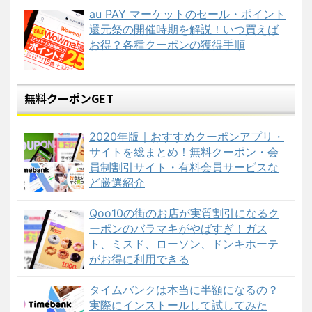
au PAY マーケットのセール・ポイント
還元祭の開催時期を解説！いつ買えば
お得？各種クーポンの獲得手順
無料クーポンGET
2020年版｜おすすめクーポンアプリ・
サイトを総まとめ！無料クーポン・会
員制割引サイト・有料会員サービスな
ど厳選紹介
Qoo10の街のお店が実質割引になるク
ーポンのバラマキがやばすぎ！ガス
ト、ミスド、ローソン、ドンキホーテ
がお得に利用できる
タイムバンクは本当に半額になるの？
実際にインストールして試してみた