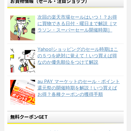
お買物情報（セール・注目ショップ）
次回の楽天市場セールはいつ！？お得
に買物できる日付・曜日まで解説［マ
ラソン・スーパーセール開催時期］
Yahoo!ショッピングのセール時期はこ
の５つを絶対に覚えて！いつ買えば得
なのか優先順位をつけて解説
au PAY マーケットのセール・ポイント
還元祭の開催時期を解説！いつ買えば
お得？各種クーポンの獲得手順
無料クーポンGET