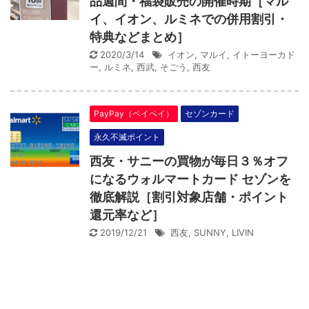
品週間・福袋販売の開催時期［マル
イ、イオン、ルミネでの併用割引・
特典などまとめ］
2020/3/14
イオン
,
マルイ
,
イトーヨーカド
ー
,
ルミネ
,
西武
,
そごう
,
西友
PayPay（ペイペイ）
セゾンカード
永久不滅ポイント
西友・サニーの買物が毎日３％オフ
になるウォルマートカード セゾンを
徹底解説［割引対象店舗・ポイント
還元率など］
2019/12/21
西友
,
SUNNY
,
LIVIN