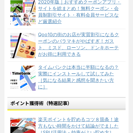
2020年版｜おすすめクーポンアプリ・
サイトを総まとめ！無料クーポン・会
員制割引サイト・有料会員サービスな
ど厳選紹介
Qoo10の街のお店が実質割引になるク
ーポンのバラマキがやばすぎ！ガス
ト、ミスド、ローソン、ドンキホーテ
がお得に利用できる
タイムバンクは本当に半額になるの？
実際にインストールして試してみた
［気になる結果と感想を聞きたい方
に］
ポイント獲得術（特選記事）
楽天ポイントを貯めるコツ８箇条！途
方もない時間をかけて結論がでました
［SPU活用法・効率がよい貯め方］