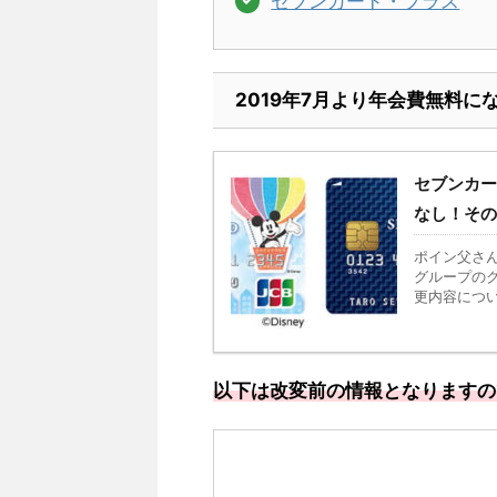
セブンカード・プラス
2019年7月より年会費無料に
セブンカー
なし！その
ポイン父さ
グループの
更内容につい
以下は改変前の情報となりますの