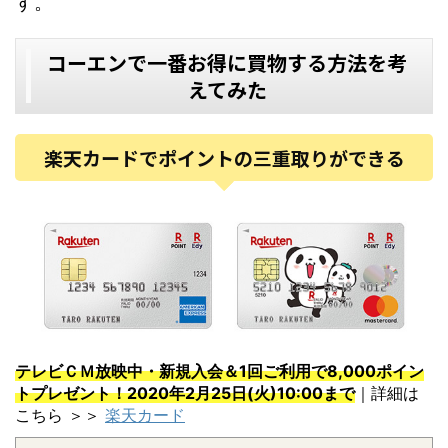
す。
コーエンで一番お得に買物する方法を考
えてみた
楽天カードでポイントの三重取りができる
テレビＣＭ放映中・新規入会＆1回ご利用で8,000ポイン
トプレゼント！2020年2月25日(火)10:00まで
｜詳細は
こちら ＞＞
楽天カード