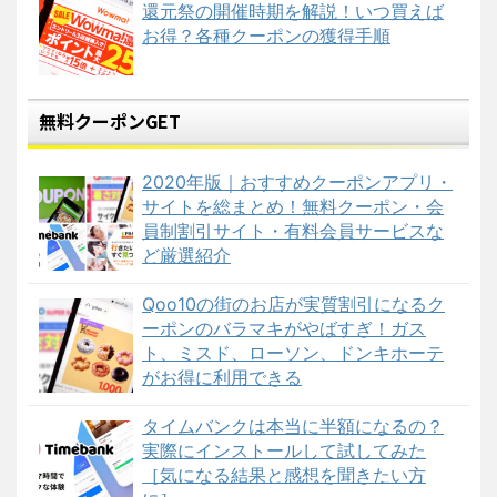
還元祭の開催時期を解説！いつ買えば
お得？各種クーポンの獲得手順
無料クーポンGET
2020年版｜おすすめクーポンアプリ・
サイトを総まとめ！無料クーポン・会
員制割引サイト・有料会員サービスな
ど厳選紹介
Qoo10の街のお店が実質割引になるク
ーポンのバラマキがやばすぎ！ガス
ト、ミスド、ローソン、ドンキホーテ
がお得に利用できる
タイムバンクは本当に半額になるの？
実際にインストールして試してみた
［気になる結果と感想を聞きたい方