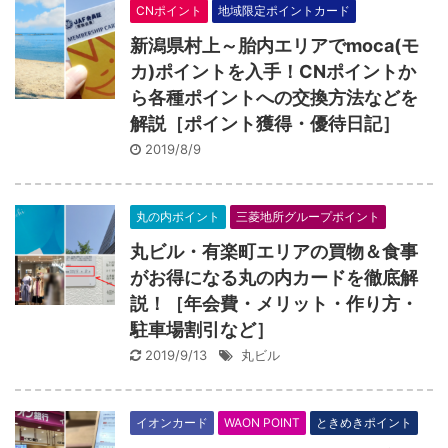
CNポイント
地域限定ポイントカード
新潟県村上～胎内エリアでmoca(モ
カ)ポイントを入手！CNポイントか
ら各種ポイントへの交換方法などを
解説［ポイント獲得・優待日記］
2019/8/9
丸の内ポイント
三菱地所グループポイント
丸ビル・有楽町エリアの買物＆食事
がお得になる丸の内カードを徹底解
説！［年会費・メリット・作り方・
駐車場割引など］
2019/9/13
丸ビル
イオンカード
WAON POINT
ときめきポイント