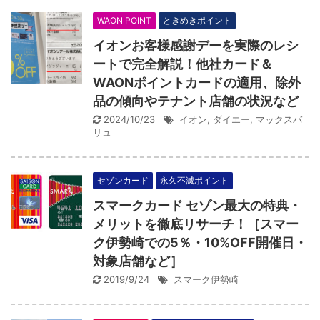
WAON POINT
ときめきポイント
イオンお客様感謝デーを実際のレシ
ートで完全解説！他社カード＆
WAONポイントカードの適用、除外
品の傾向やテナント店舗の状況など
2024/10/23
イオン
,
ダイエー
,
マックスバ
リュ
セゾンカード
永久不滅ポイント
スマークカード セゾン最大の特典・
メリットを徹底リサーチ！［スマー
ク伊勢崎での5％・10%OFF開催日・
対象店舗など］
2019/9/24
スマーク伊勢崎