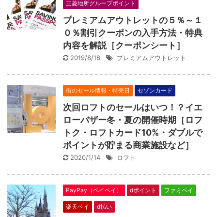
三菱地所グループポイント
プレミアムアウトレットの５％～１
０％割引クーポンの入手方法・特典
内容を解説［クーポンシート］
2019/8/18
プレミアムアウトレット
街のセール情報・特売日
セゾンカード
次回ロフトのセールはいつ！？イエ
ローバザー冬・夏の開催時期［ロフ
トク・ロフトカード10%・ダブルで
ポイントが貯まる商業施設など］
2020/1/14
ロフト
PayPay（ペイペイ）
dポイント
ファミペイ
楽天ペイ
d払い