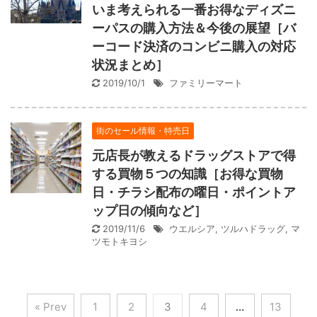
いま考えられる一番お得なディズニ
ーパスの購入方法＆今後の展望［バ
ーコード決済のコンビニ購入の対応
状況まとめ］
2019/10/1
ファミリーマート
街のセール情報・特売日
元店長が教えるドラッグストアで得
する買物５つの知識［お得な買物
日・チラシ配布の曜日・ポイントア
ップ日の傾向など］
2019/11/6
ウエルシア
,
ツルハドラッグ
,
マ
ツモトキヨシ
« Prev
1
2
3
4
…
13