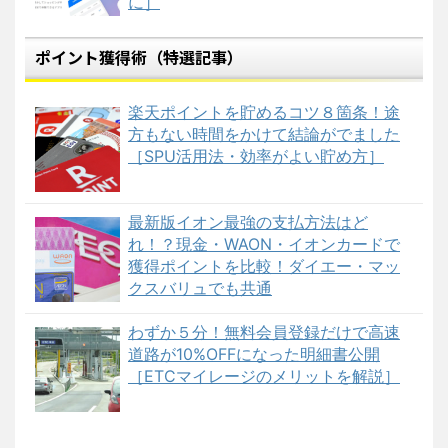
に］
ポイント獲得術（特選記事）
楽天ポイントを貯めるコツ８箇条！途
方もない時間をかけて結論がでました
［SPU活用法・効率がよい貯め方］
最新版イオン最強の支払方法はど
れ！？現金・WAON・イオンカードで
獲得ポイントを比較！ダイエー・マッ
クスバリュでも共通
わずか５分！無料会員登録だけで高速
道路が10%OFFになった明細書公開
［ETCマイレージのメリットを解説］